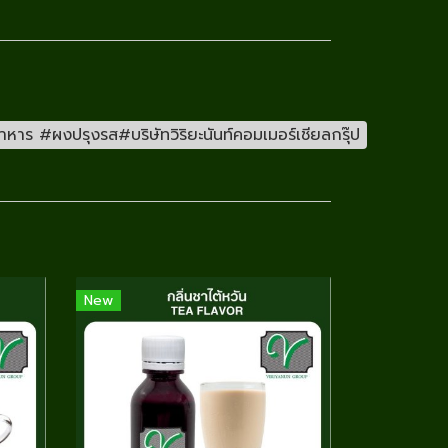
าร #ผงปรุงรส#บริษัทวิริยะนันท์คอมเมอร์เชียลกรุ๊ป
New