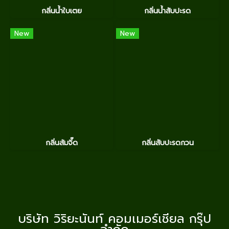
กลิ่นน้ำใบเตย
กลิ่นน้ำสับปะรด
New
New
กลิ่นส้มจี๊ด
กลิ่นสับปะรดกวน
บริษัท วิริยะนันท์ คอมเมอร์เชียล กรุ๊ป