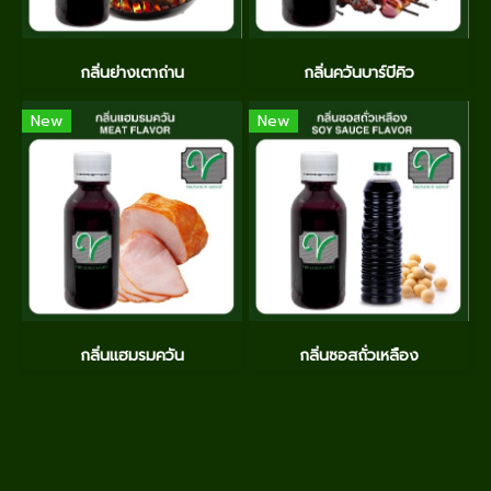
กลิ่นย่างเตาถ่าน
กลิ่นควันบาร์บีคิว
New
New
กลิ่นแฮมรมควัน
กลิ่นซอสถั่วเหลือง