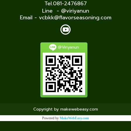
Tel.081-2476867
Line - @viriyanun
Email - vcbkk@flavorseasoning.com
@Viriyanun
Copyright by makewebeasy.com
Powered by
MakeWebEasy.com