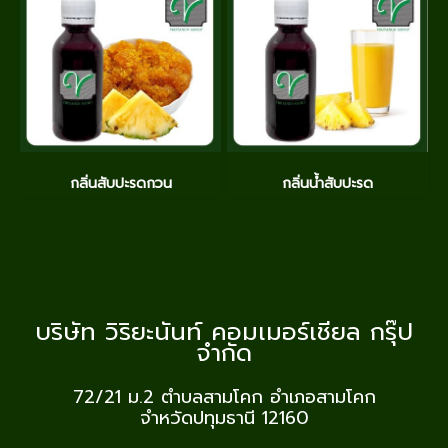
กลิ่นสับปะรดกวน
กลิ่นน้ำสับปะรด
บริษัท วิริยะนันท์ คอมเมอร์เชียล กรุ๊ป
จำกัด
72/21 ม.2
ตำบลสามโคก อำเภอสามโคก
จำหวัดปทุมธานี 12160