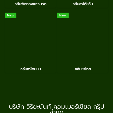
กลิ่นฟักทองแกงบวด
กลิ่นชาไต้หวัน
New
New
กลิ่นชาไทยนม
กลิ่นชาไทย
บริษัท วิริยะนันท์ คอมเมอร์เชียล กรุ๊ป
จำกัด