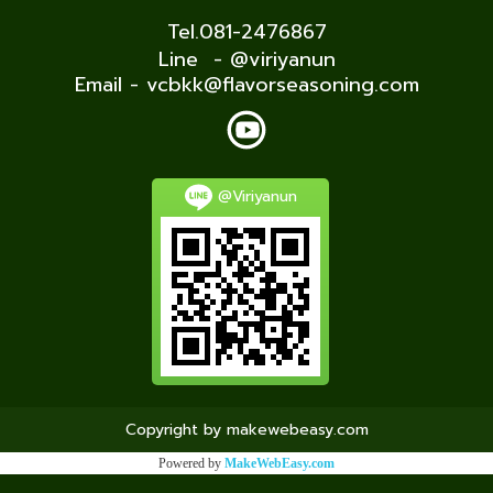
Tel.081-2476867
Line - @viriyanun
Email - vcbkk@flavorseasoning.com
@Viriyanun
Copyright by makewebeasy.com
Powered by
MakeWebEasy.com