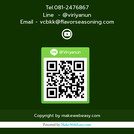
Tel.081-2476867
Line - @viriyanun
Email - vcbkk@flavorseasoning.com
@Viriyanun
Copyright by makewebeasy.com
Powered by
MakeWebEasy.com