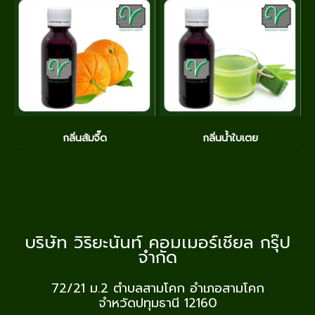
กลิ่นส้มจี๊ด
กลิ่นน้ำใบเตย
บริษัท วิริยะนันท์ คอมเมอร์เชียล กรุ๊ป
จำกัด
72/21 ม.2
ตำบลสามโคก อำเภอสามโคก
จำหวัดปทุมธานี 12160