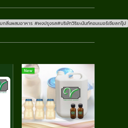
ลิ่นผสมอาหาร #ผงปรุงรส#บริษัทวิริยะนันท์คอมเมอร์เชียลกรุ๊ป
New