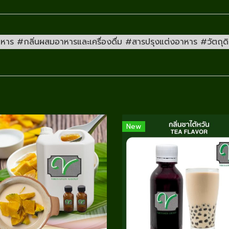
ร #กลิ่นผสมอาหารและเครื่องดื่ม #สารปรุงแต่งอาหาร #วัตถุดิบก
New