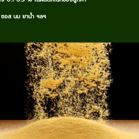
่ม ซอส นม ยาน้ำ ฯลฯ