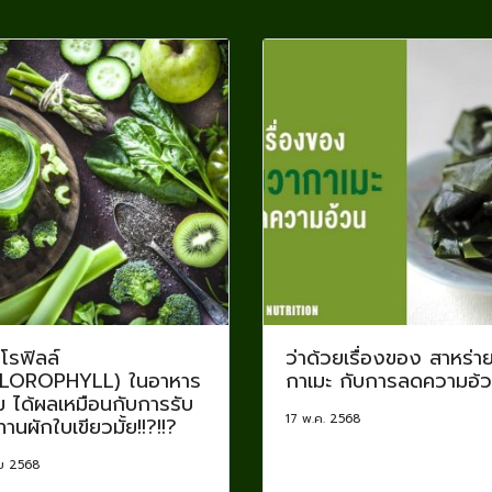
โรฟิลล์
ว่าด้วยเรื่องของ สาหร่า
LOROPHYLL) ในอาหาร
กาเมะ กับการลดความอ้
ม ได้ผลเหมือนกับการรับ
17 พ.ค. 2568
านผักใบเขียวมั้ย!!?!!?
.ย 2568