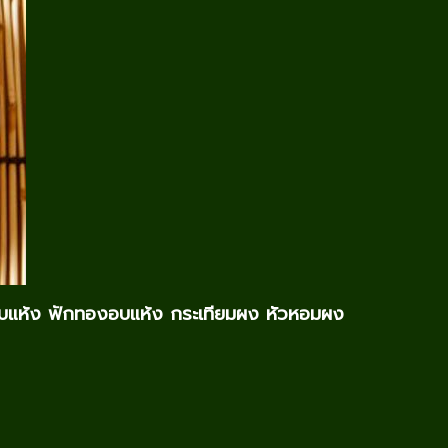
แห้ง ฟักทองอบแห้ง กระเทียมผง หัวหอมผง