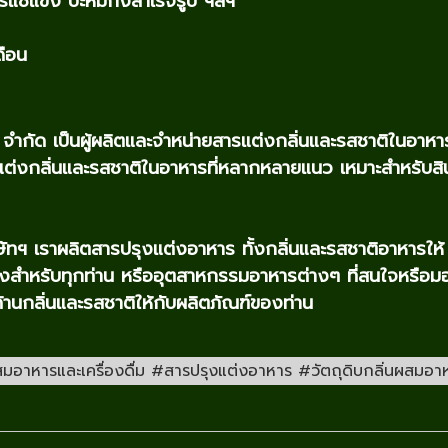
แช่แข็ง บะหมี่กึ่งสำเร็จรูป ฯลฯ
ดือน
กรุ๊ป จำกัด เป็นผู้ผลิตและจำหน่ายสารแต่งกลิ่นและรสชาติใ
กลิ่นและรสชาติในอาหารที่หลากหลายแนว เหมาะสำหรับสินค
ริษัทฯ เราผลิตสารปรุงแต่งอาหาร ทั้งกลิ่นและรสชาติอาหารใ
หนึ่งสำหรับทุกท่าน หรืออุตสาหกรรมอาหารต่างๆ ที่สนใจหรือ
ด้านกลิ่นและรสชาติให้กับผลิตภัณฑ์ของท่าน
หารและเครื่องดื่ม #สารปรุงแต่งอาหาร #วัตถุดิบกลิ่นผสมอาหาร