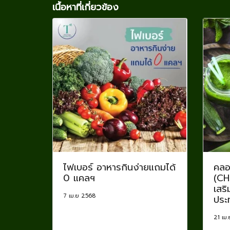
เนื้อหาที่เกี่ยวข้อง
ไฟเบอร์ อาหารกินง่ายแถมได้
คลอ
0 แคลฯ
(CH
เสริ
7 เม.ย 2568
ประท
21 เม