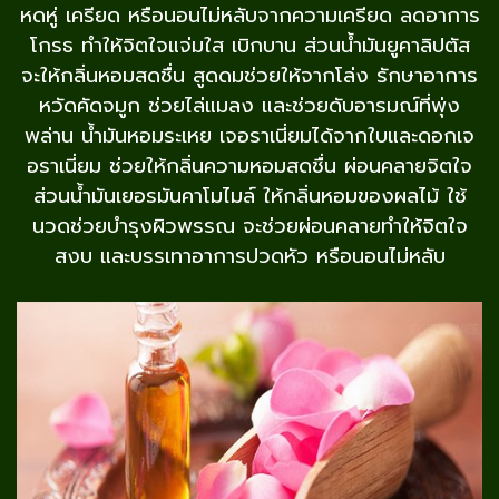
หดหู่ เครียด หรือนอนไม่หลับจากความเครียด ลดอาการ
โกรธ ทำให้จิตใจแจ่มใส เบิกบาน ส่วนน้ำมันยูคาลิปตัส
จะให้กลิ่นหอมสดชื่น สูดดมช่วยให้จากโล่ง รักษาอาการ
หวัดคัดจมูก ช่วยไล่แมลง และช่วยดับอารมณ์ที่พุ่ง
พล่าน น้ำมันหอมระเหย เจอราเนี่ยมได้จากใบและดอกเจ
อราเนี่ยม ช่วยให้กลิ่นความหอมสดชื่น ผ่อนคลายจิตใจ
ส่วนน้ำมันเยอรมันคาโมไมล์ ให้กลิ่นหอมของผลไม้ ใช้
นวดช่วยบำรุงผิวพรรณ จะช่วยผ่อนคลายทำให้จิตใจ
สงบ และบรรเทาอาการปวดหัว หรือนอนไม่หลับ