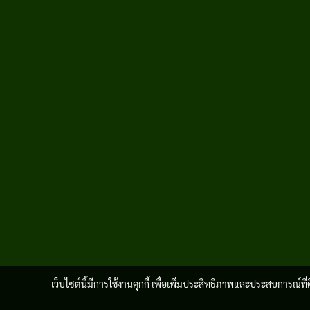
เว็บไซต์นี้มีการใช้งานคุกกี้ เพื่อเพิ่มประสิทธิภาพและประสบการณ์ท