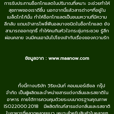
การรับประทานช็อกโกแลตในปริมาณที่เหมาะ จะช่วยทำให้
สุขภาพของเราดีขึ้น นอกจากนี้แล้วสารต่างๆที่อยู่ใน
เมล็ดโกโก้นั้น ทำให้ช็อกโกแลตเป็นขนมหวานที่มีความ
ลึกลับ แถมเจ้าสารโพลี่ฟีนอลบางชนิดในช็อกโกแลต ยัง
สามารถออกฤทธิ์ ทำให้คนกินหัวใจกระชุ่มกระชวย รู้สึก
ผ่อนคลาย จนมีคนเอามันไปโยงเข้ากับเรื่องของความรัก
ข้อมูลจาก : www.maanow.com
ทั้งนี้ทางบริษัท วิริยะนันท์ คอมเมอร์เชียล กรุ๊ป
จำกัด เป็นผู้ผลิตและจำหน่ายสารแต่งกลิ่นและรสชาติใน
อาหาร ภายใต้การควบคุมด้วยระบบมาตรฐานคุณภาพ
ISO22000:2018 มีผลิตภัณฑ์สารแต่งกลิ่นและรสชาติ
ในอาหารที่หลากหลายแนว เหมาะสำหรับสินค้าในหลายๆ