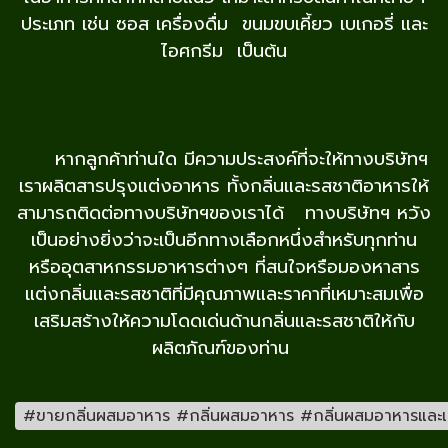
ประเภท เช่น ซอส เครื่องดื่ม ขนมขบเคี้ยว เบเกอรี่ และ
ไอศกรีม เป็นต้น
หากลูกค้าท่านใด มีความประสงค์ที่จะให้ทางบริษัทฯ
เราผลิตสารปรุงแต่งอาหาร ทั้งกลิ่นและรสชาติอาหารให้
สามารถติดต่อทางบริษัทฯของเราได้ ทางบริษัทฯ หวัง
เป็นอย่างยิ่งว่าจะเป็นอีกทางเลือกหนึ่งสำหรับทุกท่าน
หรืออุตสาหกรรมอาหารต่างๆ ที่สนใจหรือมองหาสาร
แต่งกลิ่นและรสชาติที่มีคุณภาพและราคาที่เหมาะสมเพื่อ
เสริมสร้างให้ความโดดเด่นด้านกลิ่นและรสชาติให้กับ
ผลิตภัณฑ์ของท่าน
#ขายกลิ่นผสมอาหาร #กลิ่นผสมอาหาร #กลิ่นผสมอาหารและเครื่