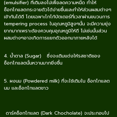
(emulsifier) ที่เติมลงไปเพื่อลดความหนืด ทำให้
ช็อกโกแลตกระจายตัวได้ง่ายขึ้นและทำให้ส่วนผสมต่างๆ
เข้ากันได้ดี โดยเฉพาะโกโก้บัตเตอร์ที่เวลาผ่านขบวนการ
tempering process ในอุณหภูมิสูงๆนั้น จะมีความยุ่ง
ยากมากเพราะต้องควบคุมอุณหภูมิให้ดี ไม่เช่นนั้นส่วน
ผสมต่างๆอาจเกิดการแยกตัวออกมาภายหลังได้
4. น้ำตาล (Sugar) ซึ่งจะเติมแต่งให้รสชาติของ
ช็อกโกแลตนั้นหวานมากยิ่งขึ้น
5. ผงนม (Powdered milk) ที่จะใช้เติมใน ช็อกโกแลต
นม และช็อกโกแลตขาว
ดาร์คช็อกโกแลต (Dark Chocholate) จะประกอบไป