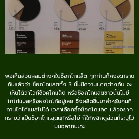
พอเห็นส่วนผสมต่างๆในช็อกโกแล็ต ทุกท่านก็คงจะทราบ
กันแล้วว่า ช็อกโกแลตทั้ง 3 นั้นมีความแตกต่างกัน จะ
เห็นได้ว่าไวท์ช็อคโกแล็ต หรือช็อกโกแลตขาวนั้นไม่มี
โกโก้แมสหรือผงโกโก้อยู่เลย ซึ่งผลิตขึ้นมาสำหรับคนที่
ทานโกโก้แมสไม่ได้ เวลาเลือกซื้อช็อกโกแลต แล้วอยาก
ทราบว่าเป็นช็อกโกแลตแท้หรือไม่ ก็ให้พลิกดูส่วนที่ระบุไว้
บนฉลากนะคะ