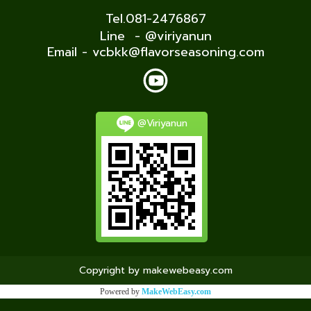
Tel.081-2476867
Line - @viriyanun
Email - vcbkk@flavorseasoning.com
@Viriyanun
Copyright by makewebeasy.com
Powered by
MakeWebEasy.com