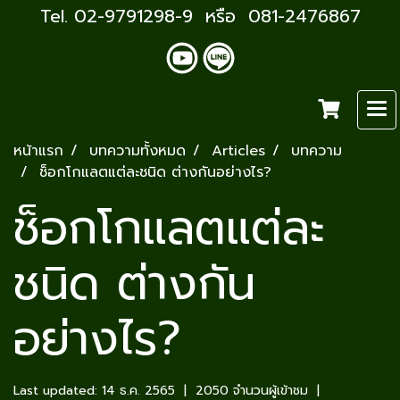
Tel. 02-9791298-9 หรือ 081-2476867
หน้าแรก
บทความทั้งหมด
Articles
บทความ
ช็อกโกแลตแต่ละชนิด ต่างกันอย่างไร?
ช็อกโกแลตแต่ละ
ชนิด ต่างกัน
อย่างไร?
Last updated: 14 ธ.ค. 2565
|
2050 จำนวนผู้เข้าชม
|